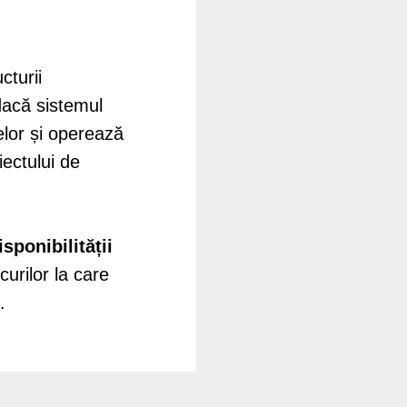
turii
dacă sistemul
elor și operează
iectului de
isponibilității
curilor la care
.