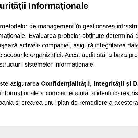
urității Informaționale
metodelor de management în gestionarea infrastruc
ormaționale. Evaluarea probelor obținute determină 
tejează activele companiei, asigură integritatea dat
ge scopurile organizației. Acest audit stă la baza pro
structurii sistemelor informaționale.
este asigurarea
Confidențialității, Integrității și D
i informaționale a companiei ajută la identificarea ris
ania și crearea unui plan de remediere a acestora