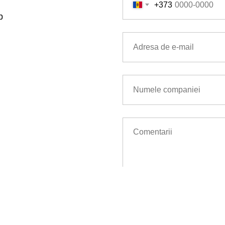
+373
b
Trimite