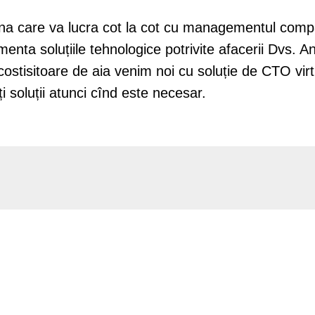
a care va lucra cot la cot cu managementul compa
ementa soluțiile tehnologice potrivite afacerii Dvs. A
ostisitoare de aia venim noi cu soluție de CTO virt
ți soluții atunci cînd este necesar.