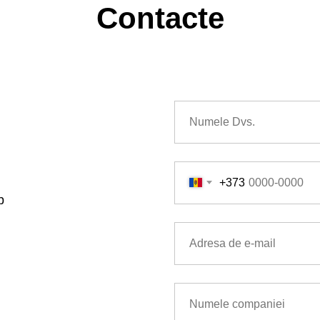
Contacte
+373
b