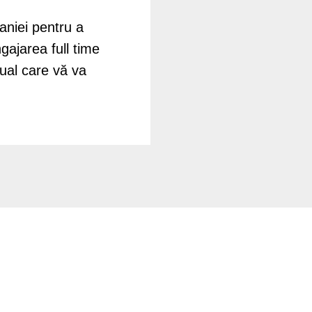
niei pentru a
ngajarea full time
ual care vă va