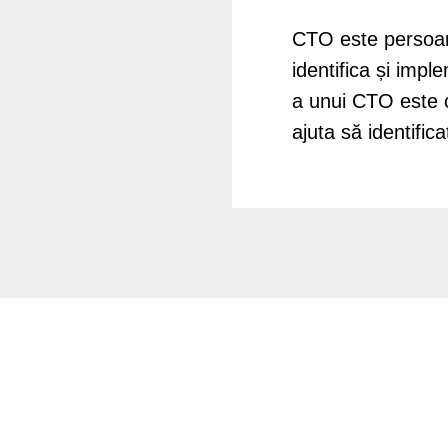
CTO este persoan
identifica și impl
a unui CTO este c
ajuta să identifica