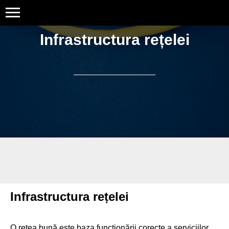
Infrastructura rețelei
Infrastructura rețelei
O rețea bună este baza funcționării corecte a serviciilor