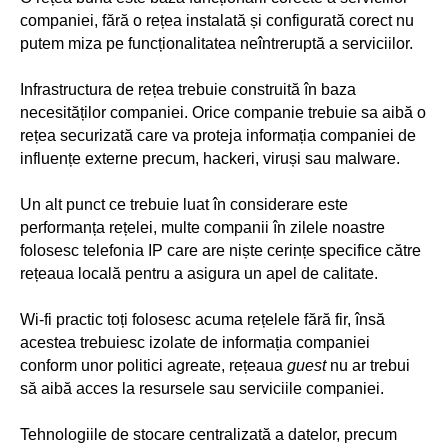
companiei, fără o rețea instalată și configurată corect nu
putem miza pe funcționalitatea neîntreruptă a serviciilor.
Infrastructura de rețea trebuie construită în baza
necesităților companiei. Orice companie trebuie sa aibă o
rețea securizată care va proteja informația companiei de
influențe externe precum, hackeri, viruși sau malware.
Un alt punct ce trebuie luat în considerare este
performanța rețelei, multe companii în zilele noastre
folosesc telefonia IP care are niște cerințe specifice către
rețeaua locală pentru a asigura un apel de calitate.
Wi-fi practic toți folosesc acuma rețelele fără fir, însă
acestea trebuiesc izolate de informația companiei
conform unor politici agreate, rețeaua
guest
nu ar trebui
să aibă acces la resursele sau serviciile companiei.
Tehnologiile de stocare centralizată a datelor, precum